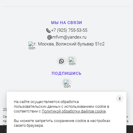
МЫ НА СВЯЗИ
+7 (925) 755-53-55
mfvrn@yandex.ru
г. Москва, Волжский бульвар 51с2
ПОДПИШИСЬ
╳
На сайте осуществляется обработка
пользовательских данных с использованием cookie в
2026 © Изготовление мебели на заказ
соответствии с
Политикой обработки файлов cookie
.
Сайт носит исключительно информационный характер. Опубликованная информация ни
Вы можете запретить сохранение cookie в настройках
при каких условиях не является публичной офертой, определяемой положениями пункта
своего браузера.
2 статьи 437 ГК РФ
Политика в отношении обработки персональных данных