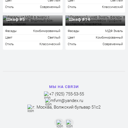
Цвет
Светлый
Цвет
Светлый
Стиль
Современный
Стиль
Классический
Шкаф #5
Шкаф #14
Фасады
Комбинированный
Фасады
МДФ Эмаль
Цвет
Светлый
Цвет
Комбинированный
Стиль
Классический
Стиль
Современный
МЫ НА СВЯЗИ
+7 (925) 755-53-55
mfvrn@yandex.ru
г. Москва, Волжский бульвар 51с2