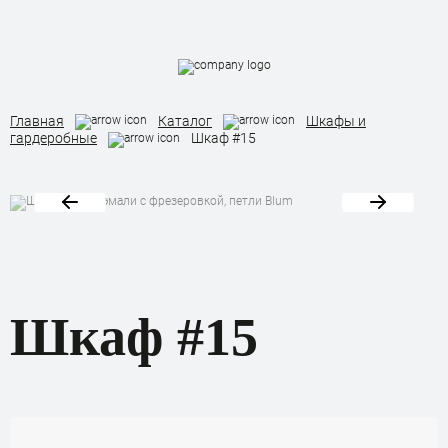
Кухни
Главная
Каталог
Шкафы и
гардеробные
Шкаф #15
Шкафы и гардеробные
Мебель в ванную
Шкаф #15