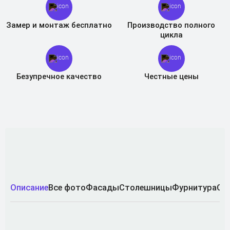
Замер и монтаж бесплатно
Производство полного
цикла
Безупречное качество
Честные цены
Описание
Все фото
Фасады
Столешницы
Фурнитура
Ср